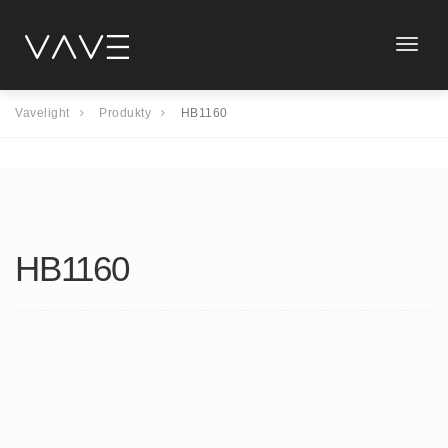
Toggle
naviga
Vavelight
Produkty
HB1160
HB1160