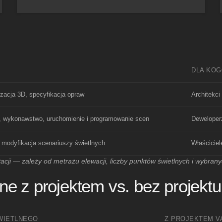
DLA KO
lizacja 3D, specyfikacja opraw
Architekci
w, wykonawstwo, uruchomienie i programowanie scen
Deweloper
 modyfikacja scenariuszy świetlnych
Właściciel
acji — zależy od metrażu elewacji, liczby punktów świetlnych i wybran
ne z projektem vs. bez projektu
WIETLNEGO
Z PROJEKTEM V