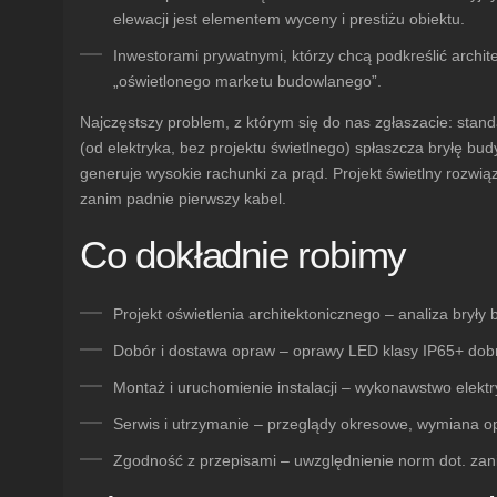
elewacji jest elementem wyceny i prestiżu obiektu.
Inwestorami prywatnymi
, którzy chcą podkreślić archi
„oświetlonego marketu budowlanego”.
Najczęstszy problem, z którym się do nas zgłaszacie: stan
(od elektryka, bez projektu świetlnego) spłaszcza bryłę budy
generuje wysokie rachunki za prąd. Projekt świetlny rozwią
zanim padnie pierwszy kabel.
Co dokładnie robimy
Projekt oświetlenia architektonicznego
– analiza bryły
Dobór i dostawa opraw
– oprawy LED klasy IP65+ dobra
Montaż i uruchomienie instalacji
– wykonawstwo elektry
Serwis i utrzymanie
– przeglądy okresowe, wymiana opr
Zgodność z przepisami
– uwzględnienie norm dot. zani