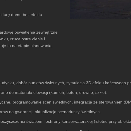
tekturę domu bez efektu
dardowe oświetlenie zewnętrzne
nku, rzuca ostre cienie i
zuje to na etapie planowania,
 budynku, dobór punktów świetlnych, symulacja 3D efektu końcowego 
ne do materiału elewacji (kamień, beton, drewno, szkło).
czne, programowanie scen świetlnych, integracja ze sterowaniem (DMX
aw na gwarancji, aktualizacja scenariuszy świetlnych.
eczyszczenia światłem i ochrony konserwatorskiej (istotne przy obiekt