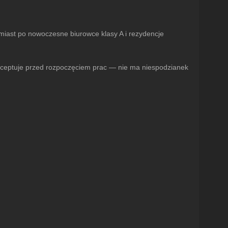
miast po nowoczesne biurowce klasy A i rezydencje
t akceptuje przed rozpoczęciem prac — nie ma niespodzianek