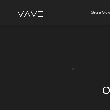
Strona Głó
O