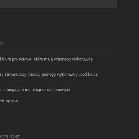
GO
 i biura projektowe, które mają własnego wykonawcę
zy i inwestorzy chcący jednego wykonawcy „pod klucz”
e istniejących instalacji oświetleniowych
ych opraw.
AVELIGHT