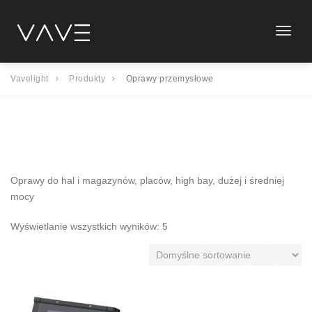
Toggle
naviga
Vavelight
Produkty
Oprawy przemysłowe
Oprawy do hal i magazynów, placów, high bay, dużej i średniej
mocy
Wyświetlanie wszystkich wyników: 5