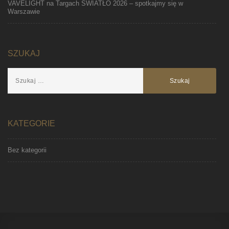
VAVELIGHT na Targach ŚWIATŁO 2026 – spotkajmy się w
Warszawie
SZUKAJ
KATEGORIE
Bez kategorii