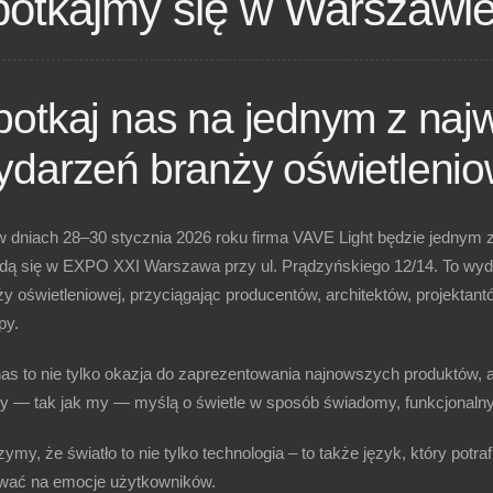
potkajmy się w Warszawi
potkaj nas na jednym z naj
ydarzeń branży oświetlenio
w dniach
28–30 stycznia 2026 roku
firma
VAVE Light
będzie jednym 
dą się w
EXPO XXI Warszawa
przy ul. Prądzyńskiego 12/14. To wyda
ży oświetleniowej, przyciągając producentów, architektów, projektan
py.
nas to nie tylko okazja do zaprezentowania najnowszych produktów,
zy — tak jak my — myślą o świetle w sposób świadomy, funkcjonalny 
ymy, że światło to nie tylko technologia – to także
język, który potra
wać na emocje użytkowników.