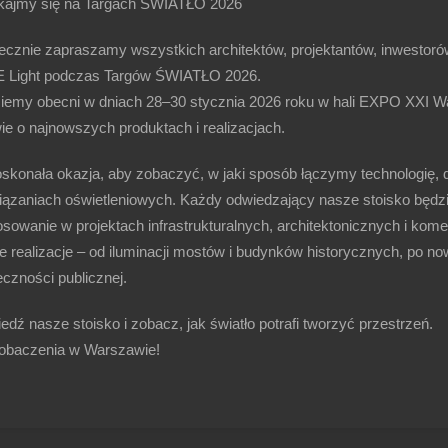
kajmy się na Targach ŚWIATŁO 2026
ecznie zapraszamy wszystkich architektów, projektantów, inwestor
 Light
podczas
Targów ŚWIATŁO 2026
.
iemy obecni w dniach
28–30 stycznia 2026 roku
w hali
EXPO XXI W
ie o najnowszych produktach i realizacjach.
oskonała okazja, aby zobaczyć, w jaki sposób łączymy
technologię, 
iązaniach oświetleniowych. Każdy odwiedzający nasze stoisko będzie
osowanie w projektach infrastrukturalnych, architektonicznych i ko
e realizacje – od iluminacji mostów i budynków historycznych, po no
czności publicznej.
edź nasze stoisko
i zobacz, jak światło potrafi tworzyć przestrzeń.
obaczenia w Warszawie!