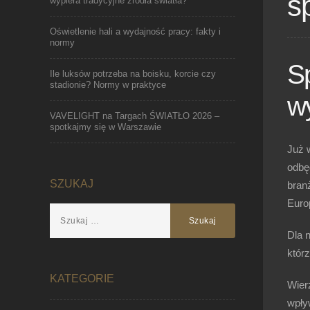
s
wypiera tradycyjne źródła światła?
Oświetlenie hali a wydajność pracy: fakty i
normy
S
Ile luksów potrzeba na boisku, korcie czy
stadionie? Normy w praktyce
w
VAVELIGHT na Targach ŚWIATŁO 2026 –
spotkajmy się w Warszawie
Już 
odbę
SZUKAJ
bran
Euro
Dla 
któr
KATEGORIE
Wierz
wpły