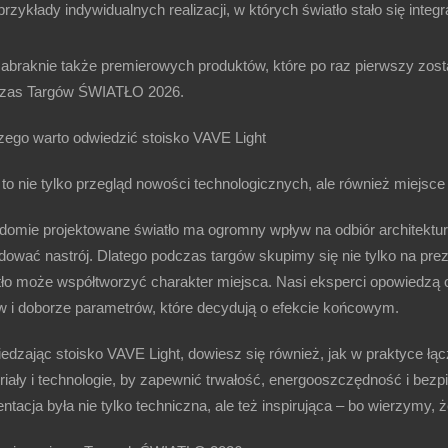
przykłady
indywidualnych realizacji
, w których światło stało się inte
zabraknie także premierowych produktów, które po raz pierwszy zost
zas Targów ŚWIATŁO 2026.
zego warto odwiedzić stoisko VAVE Light
 to nie tylko przegląd nowości technologicznych, ale również miejsce
domie projektowane światło ma ogromny wpływ na odbiór architektury 
dować nastrój. Dlatego podczas targów skupimy się nie tylko na prez
tło może współtworzyć charakter miejsca
. Nasi eksperci opowiedzą 
w i doborze parametrów, które decydują o efekcie końcowym.
edzając stoisko VAVE Light, dowiesz się również, jak w praktyce ł
iały i technologie, by zapewnić
trwałość, energooszczędność i bezp
ntacja była nie tylko techniczna, ale też inspirująca – bo wierzymy,