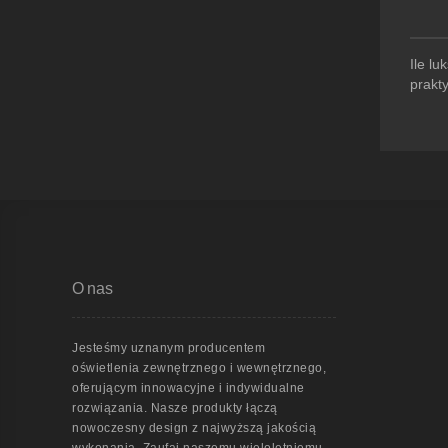
Ile l
prakt
O nas
Jesteśmy uznanym producentem
oświetlenia zewnętrznego i wewnętrznego,
oferującym innowacyjne i indywidualne
rozwiązania. Nasze produkty łączą
nowoczesny design z najwyższą jakością
wykonania. Zaufaj naszemu wieloletniemu