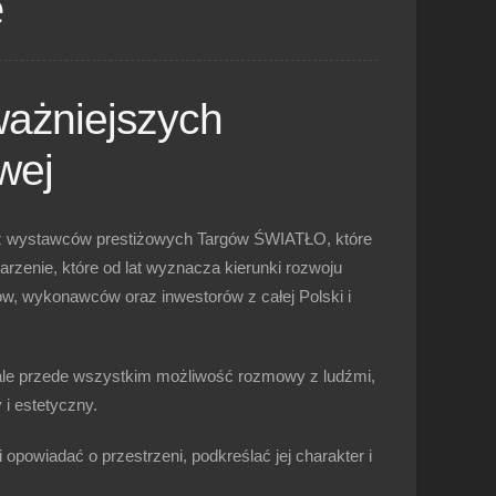
e
ważniejszych
wej
z wystawców prestiżowych
Targów ŚWIATŁO
, które
rzenie, które od lat wyznacza kierunki rozwoju
tów, wykonawców oraz inwestorów z całej Polski i
 ale przede wszystkim możliwość rozmowy z ludźmi,
i estetyczny.
fi opowiadać o przestrzeni
, podkreślać jej charakter i