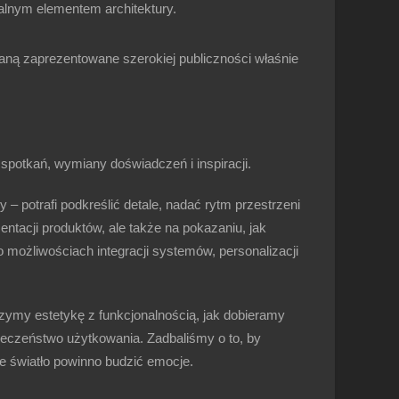
gralnym elementem architektury.
aną zaprezentowane szerokiej publiczności właśnie
 spotkań, wymiany doświadczeń i inspiracji.
– potrafi podkreślić detale, nadać rytm przestrzeni
entacji produktów, ale także na pokazaniu,
jak
o możliwościach integracji systemów, personalizacji
ączymy
estetykę z funkcjonalnością
, jak dobieramy
ieczeństwo użytkowania
. Zadbaliśmy o to, by
 że światło powinno budzić emocje.