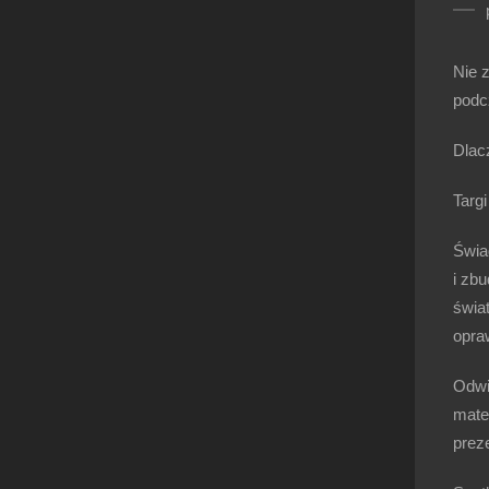
Nie 
podc
Dlac
Targi
Świa
i zbu
świa
opra
Odwi
mater
preze