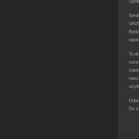
Spot
Serd
VAVE
Będz
opow
To d
rozw
zast
nasz
użyte
Odwi
Do z