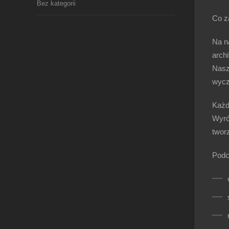
Bez kategorii
Co z
Na n
arch
Nasz
wycz
Każd
Wyró
twor
Podc