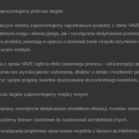
aprezentujemy podczas targów
aszym stoisku zaprezentujemy
najciekawsze produkty z oferty VAVE
itektonicznego i elewacyjnego
, jak i rozwiązania dedykowane
przestr
e produkty powstają w oparciu o doświadczenie zespołu inżynierów i 
uciem estetyki.
a z opraw VAVE Light to efekt starannego procesu – od koncepcji i 
żnia nas
wysoka jakość wykonania, dbałość o detale i możliwość per
zyć spójne projekty świetlne dostosowane do konkretnego kontekstu.
zas targów zaprezentujemy między innymi:
oprawy zewnętrzne
dedykowane oświetleniu elewacji, mostów, skwer
systemy liniowe i punktowe
do zastosowań architektonicznych,
rozwiązania projektowe
opracowane wspólnie z biurami architektonic