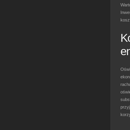
Wart
Inwe
koszt
K
e
Oświ
ekon
rach
oświ
subst
przy
korzy