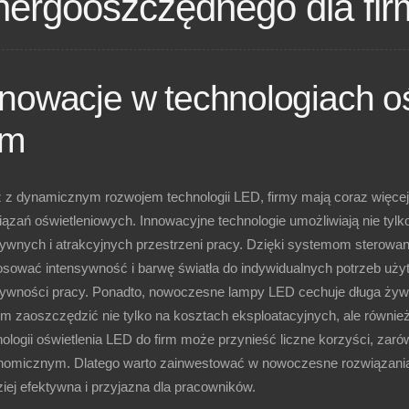
nergooszczędnego dla fir
nnowacje w technologiach o
rm
 z dynamicznym rozwojem technologii LED, firmy mają coraz więce
ązań oświetleniowych. Innowacyjne technologie umożliwiają nie tylko
tywnych i atrakcyjnych przestrzeni pracy. Dzięki systemom sterowa
osować intensywność i barwę światła do indywidualnych potrzeb użyt
tywności pracy. Ponadto, nowoczesne lampy LED cechuje długa żywo
om zaoszczędzić nie tylko na kosztach eksploatacyjnych, ale równi
nologii oświetlenia LED do firm może przynieść liczne korzyści, za
nomicznym. Dlatego warto zainwestować w nowoczesne rozwiązania, k
iej efektywna i przyjazna dla pracowników.