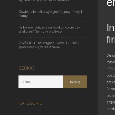
e
wypiera tradycyjne źródła światła?
Oświetlenie hali a wydajność pracy: fakty i
normy
I
Ile luksów potrzeba na boisku, korcie czy
stadionie? Normy w praktyce
fi
VAVELIGHT na Targach ŚWIATŁO 2026 –
spotkajmy się w Warszawie
Wraz
rozwi
SZUKAJ
efek
dost
efek
firm
tech
ergo
KATEGORIE
bardz