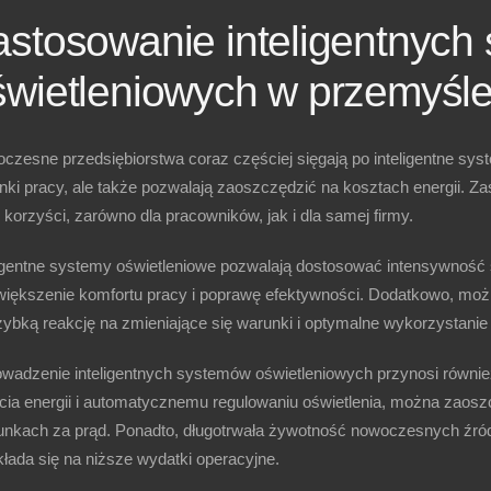
astosowanie inteligentnych
świetleniowych w przemyśl
zesne przedsiębiorstwa coraz częściej sięgają po inteligentne syst
nki pracy, ale także pozwalają zaoszczędzić na kosztach energii. Z
 korzyści, zarówno dla pracowników, jak i dla samej firmy.
ligentne systemy oświetleniowe pozwalają dostosować intensywność ś
większenie komfortu pracy i poprawę efektywności. Dodatkowo, moż
zybką reakcję na zmieniające się warunki i optymalne wykorzystanie 
wadzenie inteligentnych systemów oświetleniowych przynosi równie
cia energii i automatycznemu regulowaniu oświetlenia, można zaoszc
unkach za prąd. Ponadto, długotrwała żywotność nowoczesnych źróde
łada się na niższe wydatki operacyjne.