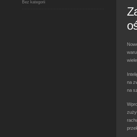
Bez kategorii
Z
o
Nowoc
waru
wiele
Inte
na z
na s
Wpro
zuży
rach
przek