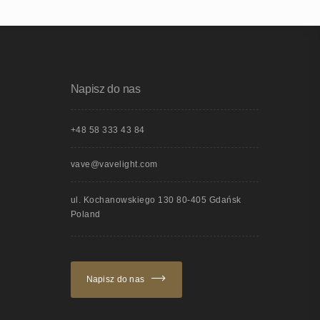
Napisz do nas
+48 58 333 43 84
vave@vavelight.com
ul. Kochanowskiego 130 80-405 Gdańsk
Poland
Napisz do nas