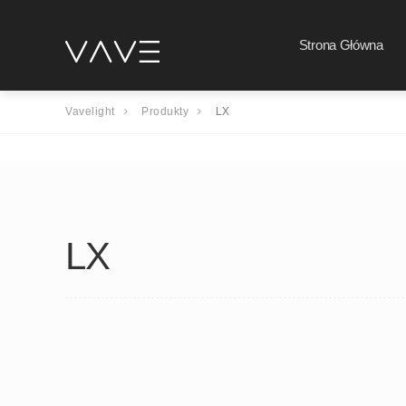
Strona Główna
Vavelight
Produkty
LX
LX