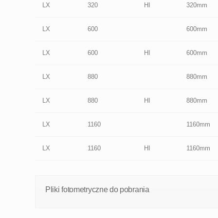
LX
320
HI
320mm
LX
600
600mm
LX
600
HI
600mm
LX
880
880mm
LX
880
HI
880mm
LX
1160
1160mm
LX
1160
HI
1160mm
Pliki fotometryczne do pobrania