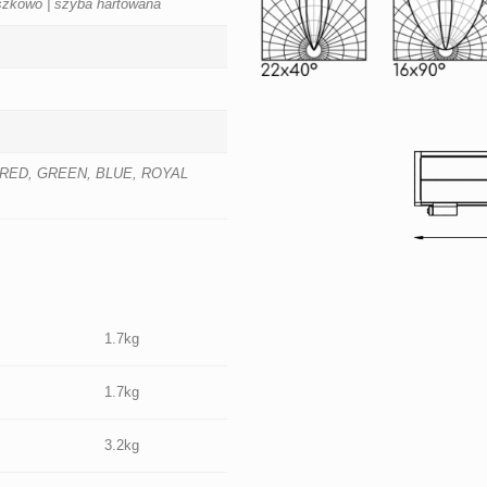
zkowo | szyba hartowana
K, RED, GREEN, BLUE, ROYAL
1.7kg
1.7kg
3.2kg