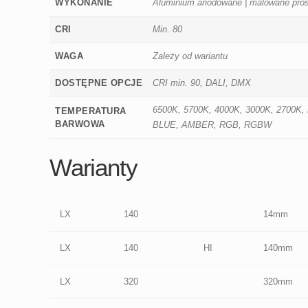
WYKONANIE
Aluminium anodowane | malowane pros
CRI
Min. 80
WAGA
Zależy od wariantu
DOSTĘPNE OPCJE
CRI min. 90, DALI, DMX
6500K, 5700K, 4000K, 3000K, 2700
TEMPERATURA
BARWOWA
BLUE, AMBER, RGB, RGBW
Warianty
LX
140
14mm
LX
140
HI
140mm
LX
320
320mm