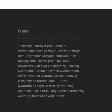
O nas
Jesteśmy uznanym producentem
oświetlenia zewnętrznego i wewnętrznego,
oferującym innowacyjne i indywidualne
rozwiązania. Nasze produkty łączą
nowoczesny design z najwyższą jakością
wykonania. Zaufaj naszemu wieloletniemu
doświadczeniu w branży oświetleniowej.
Działamy na terenie całej Europy,
gwarantując szybkie terminy realizacji.
Skontaktuj się z nami, aby uzyskać darmową
wycenę i rozpocząć współpracę.